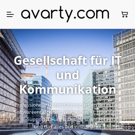
Gesellschaft für IT
und
Kommunikation
Professionelle Unterstützung in den Bereichen
Softwareentwicklung, Webseiten, KI, Hosting, E-
Mail, IT-Support, Druck & Design sowie Fotografie –
und das alles aus einer Hand!